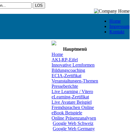
Home
Impressum
Kontakt
Hauptmenü
Home
AKI-RP-Eifel
Innovative Lernformen
Bildungscoaching
ECIA-Zertifikat
Veranstaltungen-Themen
Presseberichte
Live Learning / Vitero
eLearning-Zertifikat
Live Avatare Beispiel
Fremdsprachen Online
eBook Beispiele
Online Präsenzanalysen
Google Web Schweiz
Google Web Germany