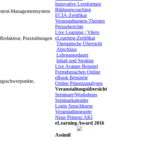
Innovative Lernformen
Bildungscoaching
ontent-Managementsystem
ECIA-Zertifikat
Veranstaltungen-Themen
Presseberichte
Live Learning / Vitero
eLearning-Zertifikat
 Redakteur, Praxisübungen
Thematische Übersicht
Abschluss
Lehrgangsdauer
Inhalt und Struktur
Live Avatare Beispiel
Fremdsprachen Online
eBook Beispiele
ungsschwerpunkte,
Online Präsenzanalysen
Veranstaltungsübersicht
Seminare/Workshops
Seminarkalender
Login Sprachkurse
Veranstaltungsorte
Neue Präsenz AKI
eLearning Award 2016
Assimil