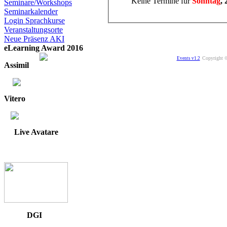
Keine Termine für
Sonntag
, 
Seminare/Workshops
Seminarkalender
Login Sprachkurse
Veranstaltungsorte
Neue Präsenz AKI
eLearning Award 2016
Copyright ©
Events v1.2
Assimil
Vitero
Live Avatare
DGI