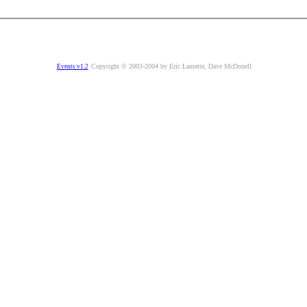
Copyright © 2003-2004 by Eric Lamette, Dave McDonell
Events v1.2