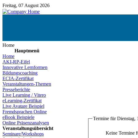
Freitag, 07 August 2026
Home
Hauptmenü
Home
AKI-RP-Eifel
Innovative Lernformen
Bildungscoaching
ECIA-Zertifikat
Veranstaltungen-Themen
Presseberichte
Live Learning / Vitero
eLearning-Zertifikat
Live Avatare Beispiel
Fremdsprachen Online
eBook Beispiele
Termine für Dienstag, 
Online Präsenzanalysen
Veranstaltungsübersicht
Keine Termine 
Seminare/Workshops