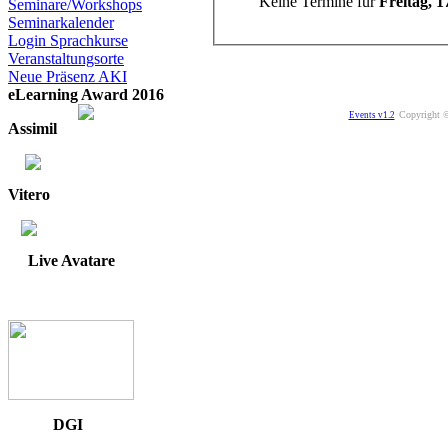
Keine Termine für
Freitag, 1
Seminare/Workshops
Seminarkalender
Login Sprachkurse
Veranstaltungsorte
Neue Präsenz AKI
eLearning Award 2016
Copyright ©
Events v1.2
Assimil
Vitero
Live Avatare
DGI