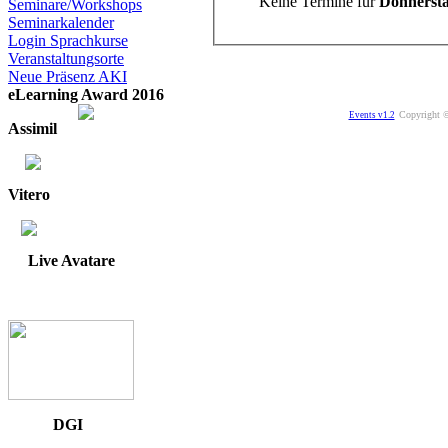
Keine Termine für
Donnersta
Seminare/Workshops
Seminarkalender
Login Sprachkurse
Veranstaltungsorte
Neue Präsenz AKI
eLearning Award 2016
Copyright ©
Events v1.2
Assimil
Vitero
Live Avatare
DGI