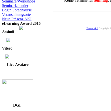
Keine Termine für
Sonntag
, 
Seminare/Workshops
Seminarkalender
Login Sprachkurse
Veranstaltungsorte
Neue Präsenz AKI
eLearning Award 2016
Copyright ©
Events v1.2
Assimil
Vitero
Live Avatare
DGI