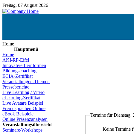
Freitag, 07 August 2026
Home
Hauptmenü
Home
AKI-RP-Eifel
Innovative Lernformen
Bildungscoaching
ECIA-Zertifikat
Veranstaltungen-Themen
Presseberichte
Live Learning / Vitero
eLearning-Zertifikat
Live Avatare Beispiel
Fremdsprachen Online
eBook Beispiele
Termine für Dienstag,
Online Präsenzanalysen
Veranstaltungsübersicht
Keine Termine 
Seminare/Workshops