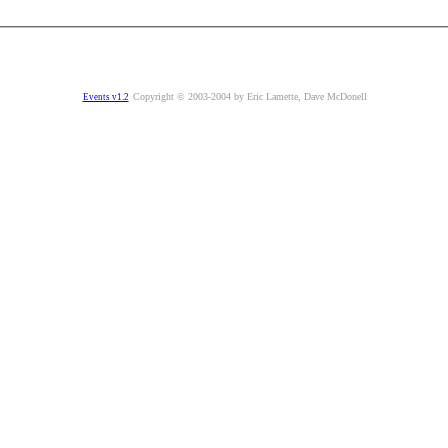
Copyright © 2003-2004 by Eric Lamette, Dave McDonell
Events v1.2