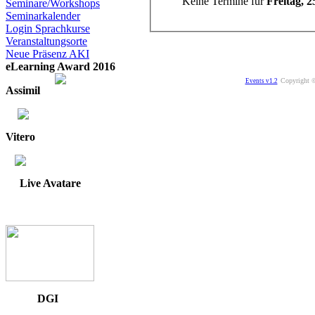
Keine Termine für
Freitag, 2
Seminare/Workshops
Seminarkalender
Login Sprachkurse
Veranstaltungsorte
Neue Präsenz AKI
eLearning Award 2016
Copyright ©
Events v1.2
Assimil
Vitero
Live Avatare
DGI