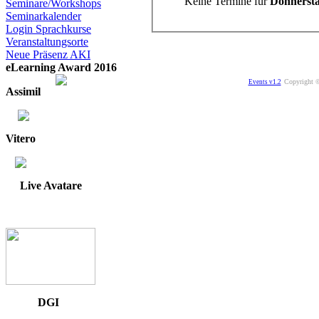
Keine Termine für
Donnersta
Seminare/Workshops
Seminarkalender
Login Sprachkurse
Veranstaltungsorte
Neue Präsenz AKI
eLearning Award 2016
Copyright ©
Events v1.2
Assimil
Vitero
Live Avatare
DGI