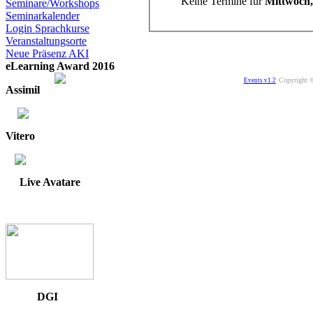
Keine Termine für
Mittwoch,
Seminare/Workshops
Seminarkalender
Login Sprachkurse
Veranstaltungsorte
Neue Präsenz AKI
eLearning Award 2016
Copyright ©
Events v1.2
Assimil
Vitero
Live Avatare
DGI