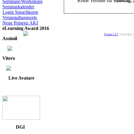
Keine Termine für
Samstag, 
Seminare/Workshops
Seminarkalender
Login Sprachkurse
Veranstaltungsorte
Neue Präsenz AKI
eLearning Award 2016
Copyright ©
Events v1.2
Assimil
Vitero
Live Avatare
DGI