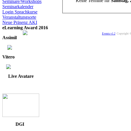
Keine Termine für
Samstag, 
Seminare/Workshops
Seminarkalender
Login Sprachkurse
Veranstaltungsorte
Neue Präsenz AKI
eLearning Award 2016
Copyright ©
Events v1.2
Assimil
Vitero
Live Avatare
DGI