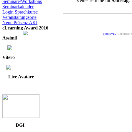
Keine Termine für
Samstag, 
Seminare/Workshops
Seminarkalender
Login Sprachkurse
Veranstaltungsorte
Neue Präsenz AKI
eLearning Award 2016
Copyright ©
Events v1.2
Assimil
Vitero
Live Avatare
DGI