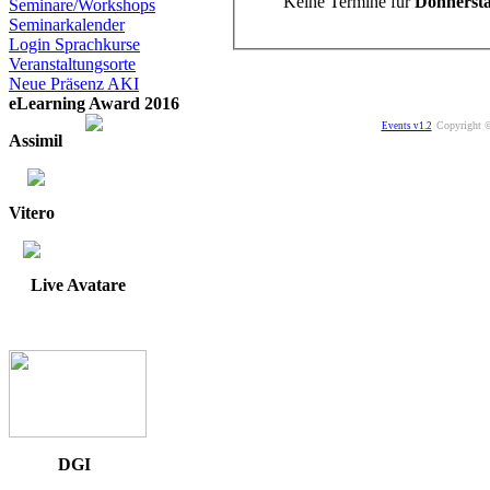
Keine Termine für
Donnersta
Seminare/Workshops
Seminarkalender
Login Sprachkurse
Veranstaltungsorte
Neue Präsenz AKI
eLearning Award 2016
Copyright ©
Events v1.2
Assimil
Vitero
Live Avatare
DGI