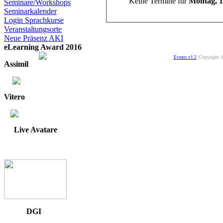
Keine Termine für
Montag, 1
Seminare/Workshops
Seminarkalender
Login Sprachkurse
Veranstaltungsorte
Neue Präsenz AKI
eLearning Award 2016
Copyright ©
Events v1.2
Assimil
Vitero
Live Avatare
DGI