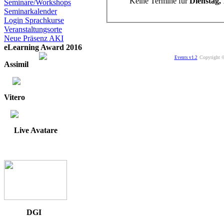
Keine Termine für
Dienstag,
Seminare/Workshops
Seminarkalender
Login Sprachkurse
Veranstaltungsorte
Neue Präsenz AKI
eLearning Award 2016
Copyright ©
Events v1.2
Assimil
Vitero
Live Avatare
DGI