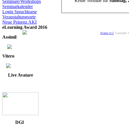
Keine Termine für
Samstag, 
Seminare/Workshops
Seminarkalender
Login Sprachkurse
Veranstaltungsorte
Neue Präsenz AKI
eLearning Award 2016
Copyright ©
Events v1.2
Assimil
Vitero
Live Avatare
DGI