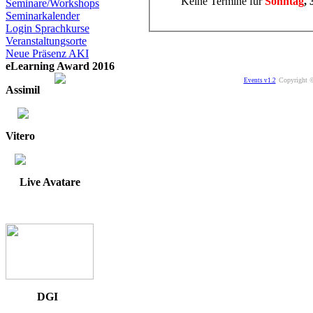
Keine Termine für
Sonntag
,
Seminare/Workshops
Seminarkalender
Login Sprachkurse
Veranstaltungsorte
Neue Präsenz AKI
eLearning Award 2016
Copyright ©
Events v1.2
Assimil
Vitero
Live Avatare
DGI