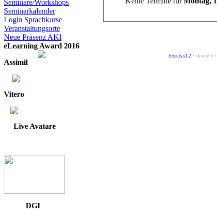
Keine Termine für
Montag, 1
Seminare/Workshops
Seminarkalender
Login Sprachkurse
Veranstaltungsorte
Neue Präsenz AKI
eLearning Award 2016
Copyright ©
Events v1.2
Assimil
Vitero
Live Avatare
DGI