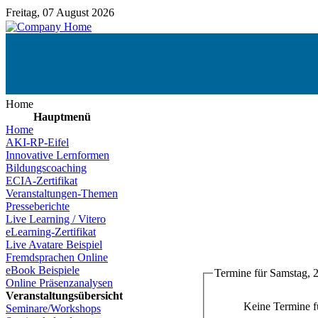
Freitag, 07 August 2026
Home
Hauptmenü
Home
AKI-RP-Eifel
Innovative Lernformen
Bildungscoaching
ECIA-Zertifikat
Veranstaltungen-Themen
Presseberichte
Live Learning / Vitero
eLearning-Zertifikat
Live Avatare Beispiel
Fremdsprachen Online
eBook Beispiele
Termine für Samstag, 2
Online Präsenzanalysen
Veranstaltungsübersicht
Keine Termine 
Seminare/Workshops