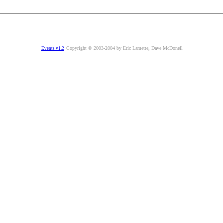
Copyright © 2003-2004 by Eric Lamette, Dave McDonell
Events v1.2