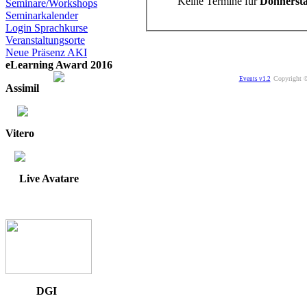
Keine Termine für
Donnerstag
Seminare/Workshops
Seminarkalender
Login Sprachkurse
Veranstaltungsorte
Neue Präsenz AKI
eLearning Award 2016
Copyright ©
Events v1.2
Assimil
Vitero
Live Avatare
DGI