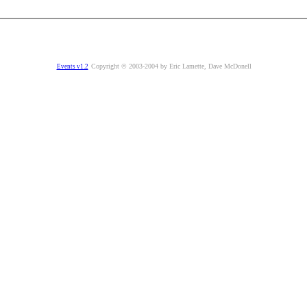
Copyright © 2003-2004 by Eric Lamette, Dave McDonell
Events v1.2