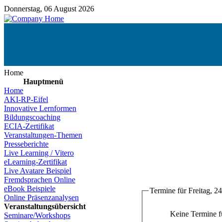
Donnerstag, 06 August 2026
Home
Hauptmenü
Home
AKI-RP-Eifel
Innovative Lernformen
Bildungscoaching
ECIA-Zertifikat
Veranstaltungen-Themen
Presseberichte
Live Learning / Vitero
eLearning-Zertifikat
Live Avatare Beispiel
Fremdsprachen Online
eBook Beispiele
Termine für Freitag, 24
Online Präsenzanalysen
Veranstaltungsübersicht
Keine Termine 
Seminare/Workshops