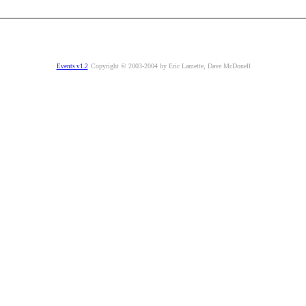
Copyright © 2003-2004 by Eric Lamette, Dave McDonell
Events v1.2