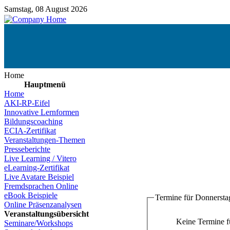
Samstag, 08 August 2026
Home
Hauptmenü
Home
AKI-RP-Eifel
Innovative Lernformen
Bildungscoaching
ECIA-Zertifikat
Veranstaltungen-Themen
Presseberichte
Live Learning / Vitero
eLearning-Zertifikat
Live Avatare Beispiel
Fremdsprachen Online
eBook Beispiele
Termine für Donnerstag
Online Präsenzanalysen
Veranstaltungsübersicht
Keine Termine 
Seminare/Workshops