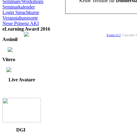
Keine Termine für
Donnersta
Seminare/Workshops
Seminarkalender
Login Sprachkurse
Veranstaltungsorte
Neue Präsenz AKI
eLearning Award 2016
Copyright ©
Events v1.2
Assimil
Vitero
Live Avatare
DGI