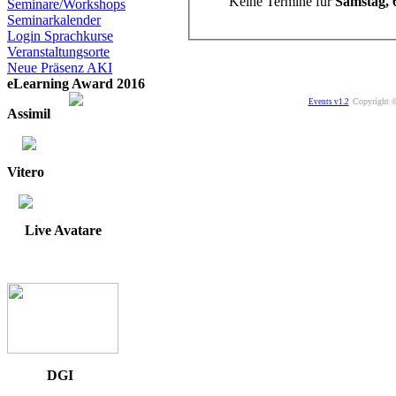
Keine Termine für
Samstag, 
Seminare/Workshops
Seminarkalender
Login Sprachkurse
Veranstaltungsorte
Neue Präsenz AKI
eLearning Award 2016
Copyright ©
Events v1.2
Assimil
Vitero
Live Avatare
DGI