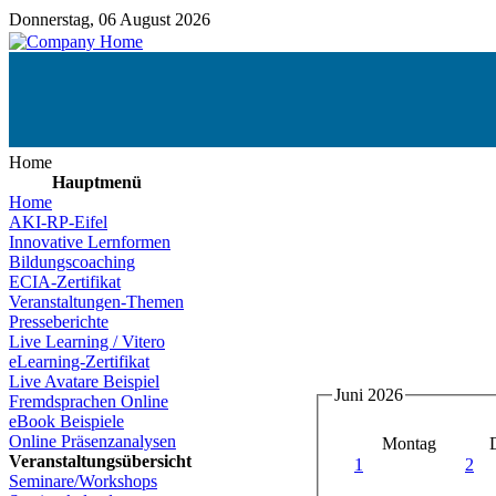
Donnerstag, 06 August 2026
Home
Hauptmenü
Home
AKI-RP-Eifel
Innovative Lernformen
Bildungscoaching
ECIA-Zertifikat
Veranstaltungen-Themen
Presseberichte
Live Learning / Vitero
eLearning-Zertifikat
Live Avatare Beispiel
Juni 2026
Fremdsprachen Online
eBook Beispiele
Online Präsenzanalysen
Montag
Veranstaltungsübersicht
1
2
Seminare/Workshops