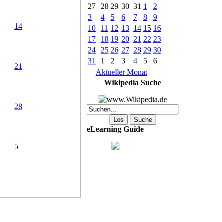
27
28
29
30
31
1
2
3
4
5
6
7
8
9
14
10
11
12
13
14
15
16
17
18
19
20
21
22
23
24
25
26
27
28
29
30
31
1
2
3
4
5
6
21
Aktueller Monat
Wikipedia Suche
28
eLearning Guide
5