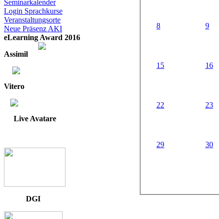
Seminarkalender
Login Sprachkurse
Veranstaltungsorte
8
9
Neue Präsenz AKI
eLearning Award 2016
Assimil
15
16
Vitero
22
23
Live Avatare
29
30
DGI