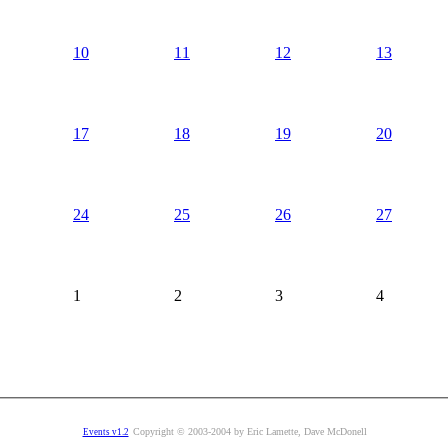
10
11
12
13
17
18
19
20
24
25
26
27
1
2
3
4
Copyright © 2003-2004 by Eric Lamette, Dave McDonell
Events v1.2