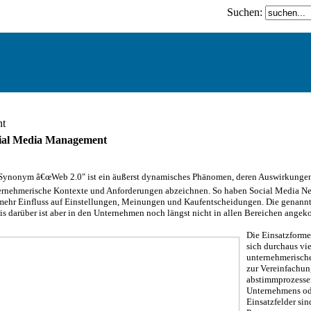
Suchen:
nt
ocial Media Management
Synonym â€œWeb 2.0" ist ein äußerst dynamisches Phänomen, deren Auswirkungen s
nternehmerische Kontexte und Anforderungen abzeichnen. So haben Social Media N
mehr Einfluss auf Einstellungen, Meinungen und Kaufentscheidungen. Die genannte
nis darüber ist aber in den Unternehmen noch längst nicht in allen Bereichen ange
Die Einsatzforme
sich durchaus vie
unternehmerische
zur Vereinfachu
abstimmprozessen
Unternehmens od
Einsatzfelder sin