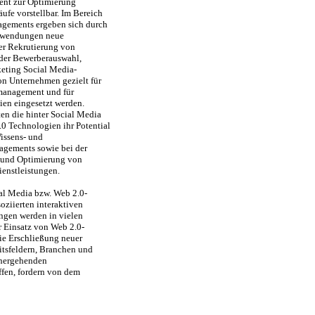
nt zur Optimierung
äufe vorstellbar. Im Bereich
agements ergeben sich durch
nwendungen neue
er Rekrutierung von
der Bewerberauswahl,
eting Social Media-
 Unternehmen gezielt für
management und für
ien eingesetzt werden.
ten die hinter Social Media
0 Technologien ihr Potential
issens- und
agements sowie bei der
und Optimierung von
enstleistungen.
ial Media bzw. Web 2.0-
oziierten interaktiven
ngen werden in vielen
r Einsatz von Web 2.0-
ie Erschließung neuer
itsfeldern, Branchen und
nhergehenden
ffen, fordern von dem