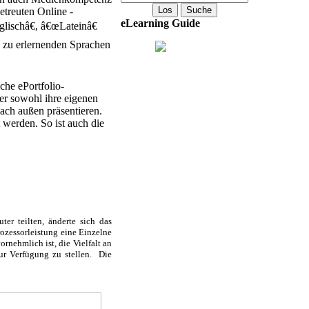
etreuten Online -
eLearning Guide
lischâ€, â€œLateinâ€
n zu erlernenden Sprachen
he ePortfolio-
er sowohl ihre eigenen
ach außen präsentieren.
werden. So ist auch die
r teilten, änderte sich das
ozessorleistung eine Einzelne
nehmlich ist, die Vielfalt an
zur Verfügung zu stellen. Die