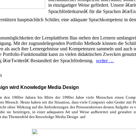
in einzigartiger Weise gefördert. Unsere â€œb
Sprachförderkurseâ€ für die Sprachen â€œEng
terstützen hauptsächlich Schüler, eine adäquate Sprachkompetenz in de
möglichkeiten der Lernplattform Ilias stehen den Lernern umfangreic
fügung. Mit der zugrundeliegenden Portfolio Methode können die Schül
ieren als auch ihre Lernergebnisse und Kompetenzen sammeln und auch n
ortfolio-Funktionalität kann zu vielen didaktischen Zwecken genutzt 
â€œTwitterâ€ Bestandteil der Sprachförderung.
weiter …
n
esign wird Knowledge Media Design
 den 1960er Jahren bis Mitte der 1990er Jahre viele Menschen einen Compute
pro Mensch. Heute haben wir die Situation, dass viele Computer oder Geräte mit Pr
icht ohne Wirkung auf die Anforderungen des Personenkreises dessen Aufgabe es vor
die sie benötigen, in einer adäquaten Art und Weise aufbereitet und gestaltet 
t das Themenfeld des Knowledge Media Design auf .