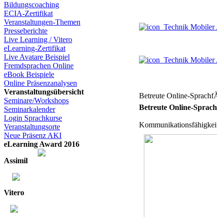
Bildungscoaching
ECIA-Zertifikat
Veranstaltungen-Themen
Technik Mobiler
Presseberichte
Live Learning / Vitero
eLearning-Zertifikat
Live Avatare Beispiel
Technik Mobiler
Fremdsprachen Online
eBook Beispiele
Online Präsenzanalysen
Veranstaltungsübersicht
Betreute Online-Sprachf
Seminare/Workshops
Betreute Online-Sprachf
Seminarkalender
Login Sprachkurse
Kommunikationsfähigkeit i
Veranstaltungsorte
Neue Präsenz AKI
eLearning Award 2016
Assimil
Vitero