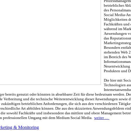
Prozessmanageme
betrieblicher Abl
des Personalman
Social Media-A
Möglichkeiten d
Fachkräften und 
während im Mark
Anwendungen von
das Reputations
Marketingstrateg
Besonders entfal
stehenden Web 2.
im Bereich des W
Informationsman
Neuentwicklung 
Produkten und Di
Die hier mit Soc
Technologien ass
Internetanwendu
r bereits genutzt oder könnten in absehbarer Zeit für diese bedeutsam werden. De
e Verbreitung und die technische Weiterentwicklung dieser Anwendungen sowie d
 zukünftigen betrieblichen Anforderungen, die sich aus den verschiedenen Tätigke
erschiedliche Art abbilden können. Die aus den skizzierten Anwendungsfeldern ei
 die sowohl Fachkräfte und insbesondere das mittlere und obere Management betre
en professionellen Umgang mit dem Medium Social Media.
weiter …
keting & Monitoring