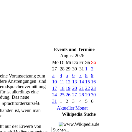
Events und Termine
August 2026
Mo
Di
Mi
Do
Fr
Sa
So
27
28
29
30
31
1
2
3
4
5
6
7
8
9
 eine
Voraussetzung zum
ndere Anstrengungen sind
10
11
12
13
14
15
16
Fremdsprachenvermittlung
17
18
19
20
21
22
23
ür ist allerdings eine
24
25
26
27
28
29
30
ildung. Das neue
31
1
2
3
4
5
6
-Sprachförderkurseâ€
Aktueller Monat
orhanden ist, wenn man
Wikipedia Suche
et.
ht nur der Erwerb von
dern auch Medienkompetenz