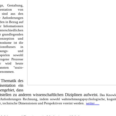
n, Gestaltung,
entation von
n sind aus den
 Anforderungen
den in Bezug auf
r Informationen
iedlichen
er grundlegenden
onzeption und
onsräume ist die
ionsflusses in
hmungs- und
spielen sowohl
zogene Prozesse
le wird heute
nnten "sozio-
rgenommen.
e Thematik des
sentation ein
engebiet, dass
stellen zu anderen wissenschaftlichen Diziplinen aufweist.
Das Knowle
n Anforderungen Rechnung, indem sowohl wahrnehmungspsychologische, kognit
e, technische Dimensionen und Perspektiven vereint werden.
weiter …