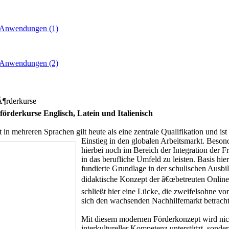
 Anwendungen (1)
 Anwendungen (2)
Ã¶rderkurse
örderkurse Englisch, Latein und Italienisch
n mehreren Sprachen gilt heute als eine zentrale Qualifikation und ist
Einstieg in den globalen Arbeitsmarkt. Beso
hierbei noch im Bereich der Integration der 
in das berufliche Umfeld zu leisten. Basis hierf
fundierte Grundlage in der schulischen Ausb
didaktische Konzept der â€œbetreuten Online
schließt hier eine Lücke, die zweifelsohne v
sich den wachsenden Nachhilfemarkt betracht
Mit diesem modernen Förderkonzept wird nic
interkultureller Kompetenz unterstützt, son