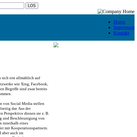
Home
Impressum
Kontakt
ich erst allmählich auf
etzwerke wie Xing, Facebook,
n Begriffe sind zwar bereits
kommen.
n von Social Media stellen
lseitig dar. Aus der
n Perspektive dienen sie z. B.
ng und Beschleunigung von
 innerhalb eines
er mit Kooperationspartnern.
d aber auch im