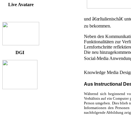
Live Avatare
und â€œItalienischâ€ un
zu bekommen.
Neben den Kommunikations
Funktionalitäten zur Ver
Lernfortschritte reflekt
Die neu hinzugekommene P
DGI
Social-Media Anwendung 
Knowledge Media Desig
Aus Instructional D
Während sich beginnend von
Verhältnis auf ein Computer 
Person umgeben. Dies blieb n
Informationen den Personen 
nachfolgende Abbildung zeig