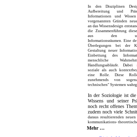
In den Disziplinen Desig
Aufbereitung und Präs
Informationen und Wisse
vorgenannten Gründen neue
an das Wissensdesign entstan
die Zusammenführung diese
aus den untersch
Informationsräumen. Eine d
Überlegungen bei der K
Gestaltung neuer Informati
Einbettung des Informat
menschliche Wahrne
Handlungsabläufe. Dabei 
soziale als auch kontextbe
eine Rolle. Diese Rol
zunehmends von sogena
technischen" Systemen wah
In der Soziologie ist di
Wissens und seiner Prä
noch recht offenes Them
zudem noch viele Schnitt
daraus resultierenden neue
kommunikations- theoretisch
Mehr …